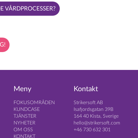
DE VÅRDPROCESSER?
G!
Meny
Kontakt
FOKUSOMRÅDEN
Strikersoft AB
KUNDCASE
Isafjordsgatan 39B
TJÄNSTER
164 40 Kista, Sverige
NYHETER
hello@strikersoft.com
OM OSS
+46 730 632 301
KONTAKT