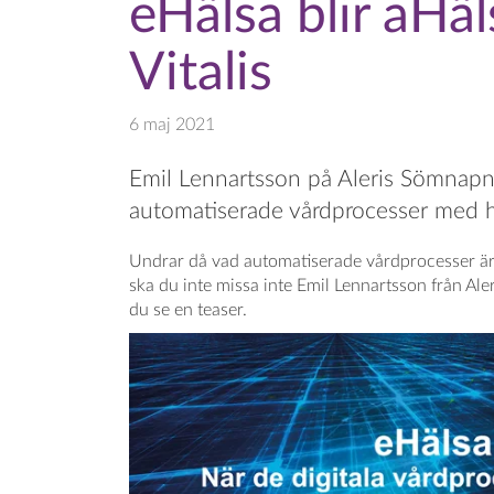
eHälsa blir aHäl
Vitalis
6 maj 2021
Emil Lennartsson på Aleris Sömnapné
automatiserade vårdprocesser med h
Undrar då vad automatiserade vårdprocesser ä
ska du inte missa inte Emil Lennartsson från Al
du se en teaser.