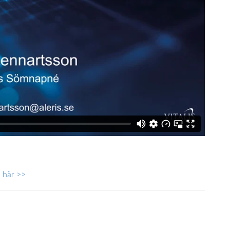
a här >>