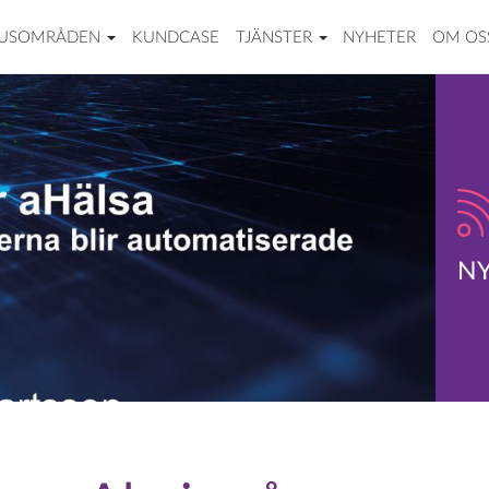
USOMRÅDEN
KUNDCASE
TJÄNSTER
NYHETER
OM OS
N