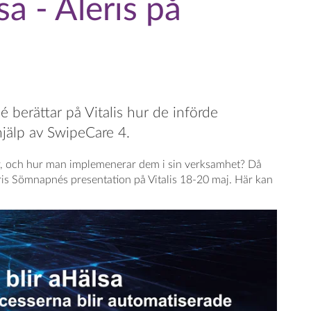
sa - Aleris på
 berättar på Vitalis hur de införde
jälp av SwipeCare 4.
r, och hur man implemenerar dem i sin verksamhet? Då
eris Sömnapnés presentation på Vitalis 18-20 maj. Här kan