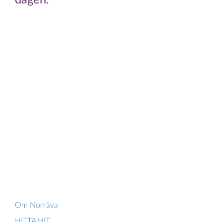
dagen.
Om Norråva
HITTA HIT